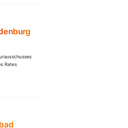
ldenburg
turausschusses
es Rates
ebad