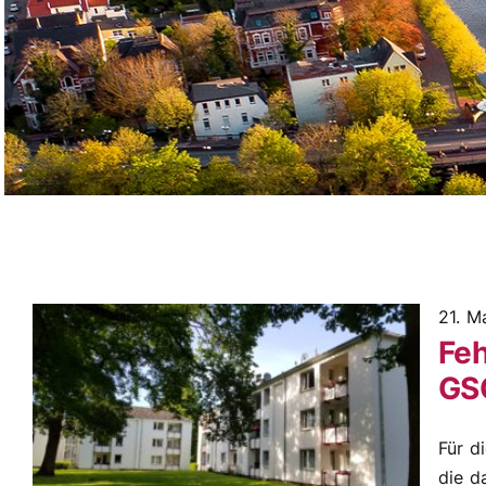
21. M
Fe
GS
Für d
die d