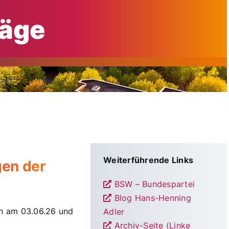
äge
Weiterführende Links
en der
BSW – Bundespartei
Blog Hans-Henning
en am 03.06.26 und
Adler
Archiv-Seite (Linke