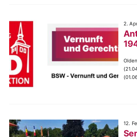
2. Ap
Ant
19
Olden
(21.0
(01.06
12. F
Sen