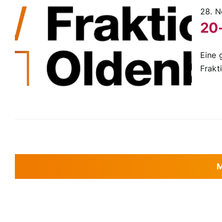
28. 
20-
Eine 
Frakt
M