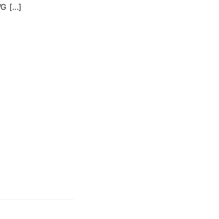
 [...]