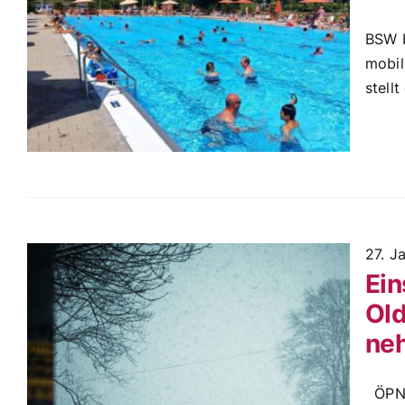
BSW b
mobil
stell
27. J
Ein
Old
ne
ÖPNV 