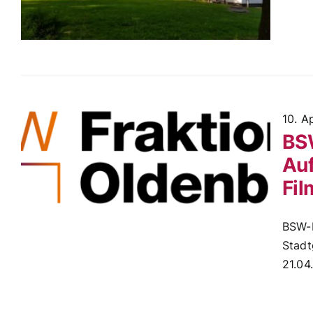
10. A
BSW
Auf
Fi
BSW-F
Stadt
21.04.