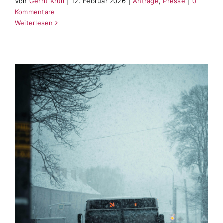
Von
Gerrit Krull
|
12. Februar 2026
|
Anträge
,
Presse
|
0
Kommentare
Weiterlesen