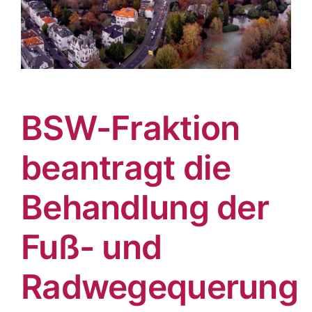
BSW-Fraktion
beantragt die
Behandlung der
Fuß- und
Radwegequerung